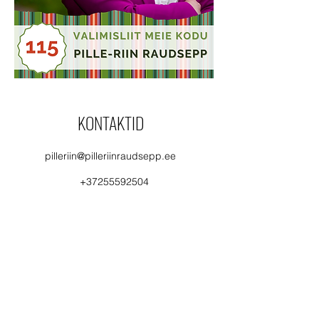
KONTAKTID
pilleriin@pilleriinraudsepp.ee
+37255592504
Subscribe Form